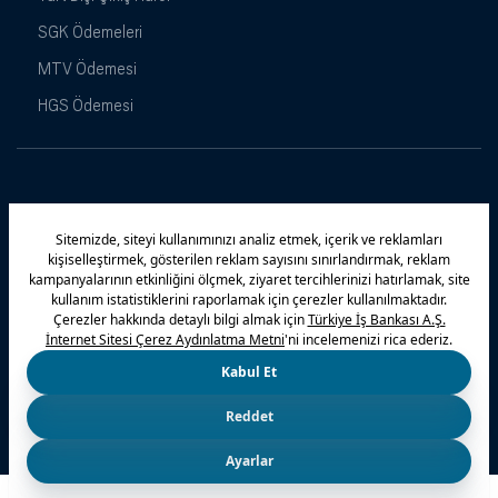
SGK Ödemeleri
MTV Ödemesi
HGS Ödemesi
Maximiles
Kampanyalar
Yasal Uyarı
Güvenlik
Gizlilik Politikamız
Bilgi Toplumu Hizmetleri
Çerez Politikası
Kişisel Verilerin Korunması
© 2026 Türkiye İş Bankası A.Ş.