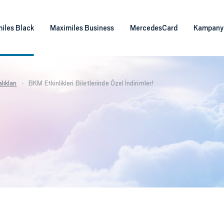
iles Black
Maximiles Business
MercedesCard
Kampany
ıkları
BKM Etkinlikleri Biletlerinde Özel İndirimler!