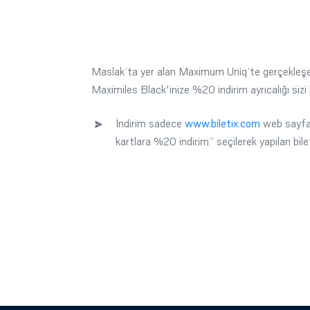
Maslak’ta yer alan Maximum Uniq’te gerçekleşec
Maximiles Black'inize %20 indirim ayrıcalığı sizi 
İndirim sadece
www.biletix.com
web sayfa
kartlara %20 indirim” seçilerek yapılan bilet