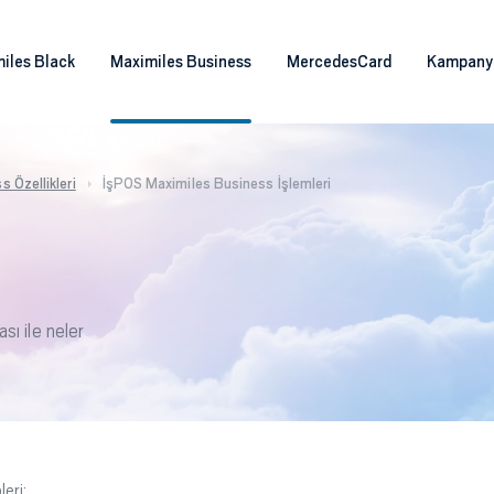
iles Black
Maximiles Business
MercedesCard
Kampany
 Özellikleri
İşPOS Maximiles Business İşlemleri
ı ile neler
eri;