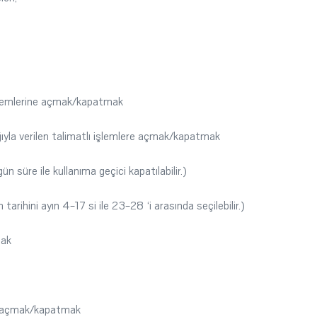
 işlemlerine açmak/kapatmak
ığıyla verilen talimatlı işlemlere açmak/kapatmak
süre ile kullanıma geçici kapatılabilir.)
arihini ayın 4-17 si ile 23-28 ‘i arasında seçilebilir.)
mak
si açmak/kapatmak