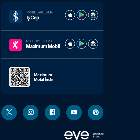
MOBIL UYGULAMA
İşCep
MOBIL UYGULAMA
Maximum Mobil
Maximum
Mobil İndir