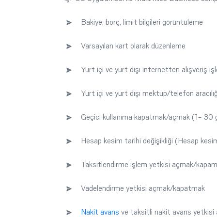
Bakiye, borç, limit bilgileri görüntüleme
Varsayılan kart olarak düzenleme
Yurt içi ve yurt dışı internetten alışveriş
Yurt içi ve yurt dışı mektup/telefon aracıl
Geçici kullanıma kapatmak/açmak (1- 30 gün 
Hesap kesim tarihi değişikliği (Hesap kesim t
Taksitlendirme işlem yetkisi açmak/kapa
Vadelendirme yetkisi açmak/kapatmak
Nakit avans
ve taksitli nakit avans yetki