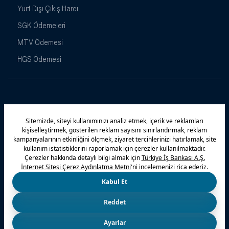
Yurt Dışı Çıkış Harcı
SGK Ödemeleri
MTV Ödemesi
HGS Ödemesi
Maximiles
Kampanyalar
Yasal Uyarı
Güvenlik
Gizlilik Politikamız
Bilgi Toplumu Hizmetleri
Çerez Politikası
Kişisel Verilerin Korunması
© 2026 Türkiye İş Bankası A.Ş.