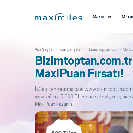
Maximiles
Maxim
Ana Sayfa
Kampanyalar
bizimtoptan.com.tr'de 50
Bizimtoptan.com.tr
MaxiPuan Fırsatı!
İşCep'ten katılıma özel www.bizimtoptan.com.t
yapacağınız 5.000 TL ve üzeri ilk alışverişiniz
MaxiPuan kazanın.