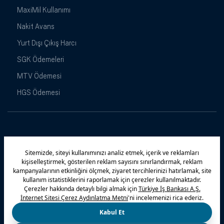
MaxiMil Kullanımı
Nakit Avans
Yurt Dışı Çıkış Harcı
SGK Ödemeleri
MTV Ödemesi
HGS Ödemesi
Maximiles
Kampanyalar
Yasal Uyarı
Güvenlik
Gizlilik Politikamız
Bilgi Toplumu Hizmetleri
Çerez Politikası
Kişisel Verilerin Korunması