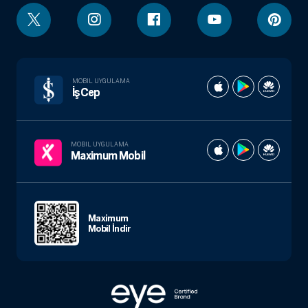
MOBIL UYGULAMA
İşCep
MOBIL UYGULAMA
Maximum Mobil
Maximum
Mobil İndir