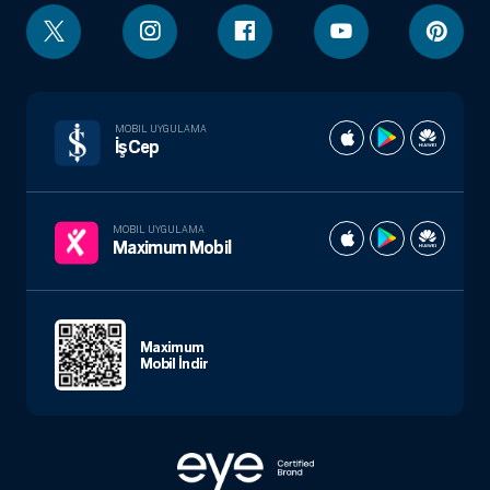
MOBIL UYGULAMA
İşCep
MOBIL UYGULAMA
Maximum Mobil
Maximum
Mobil İndir