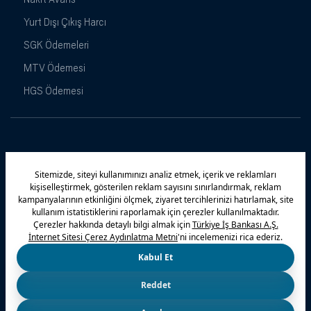
Yurt Dışı Çıkış Harcı
SGK Ödemeleri
MTV Ödemesi
HGS Ödemesi
Maximiles
Kampanyalar
Yasal Uyarı
Güvenlik
Gizlilik Politikamız
Bilgi Toplumu Hizmetleri
Çerez Politikası
Kişisel Verilerin Korunması
© 2026 Türkiye İş Bankası A.Ş.