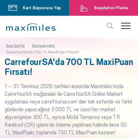
Kart Başvurusu Yap
Seyahatini Planla
Ana Sayfa
Kampanyalar
CarrefourSA'da 700 TL MaxiPuan Fırsatı!
CarrefourSA'da 700 TL MaxiPuan
Fırsatı!
1 – 31 Temmuz 2026 tarihleri arasında Maximiles’ınızla
CarrefourSA mağazaları ile CarrefourSA Online Market
uygulaması veya carrefoursa.com’dan tek seferde ve farklı
günlerde yapacağınız 3.000 TL ve üzeri her market
alışverişinize 300 TL, ayrıca Mobil Temassız veya TR
Karekod (QR) işlemi ile ödeme yapılması halinde ilave 50
TL MaxiPuan, toplamda 700 TL MaxiPuan kazanın!