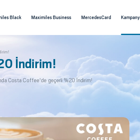
iles Black
Maximiles Business
MercedesCard
Kampany
irim!
0 İndirim!
asında Costa Coffee'de geçerli %20 İndirim!