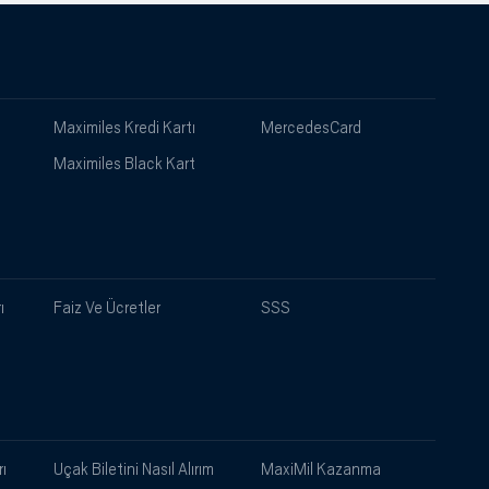
Maximiles Kredi Kartı
MercedesCard
Maximiles Black Kart
ı
Faiz Ve Ücretler
SSS
ı
Uçak Biletini Nasıl Alırım
MaxiMil Kazanma