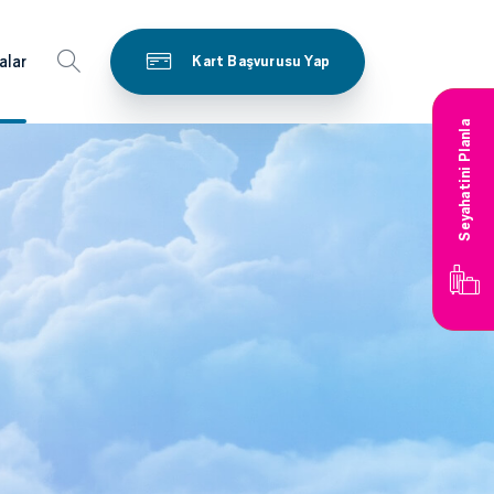
alar
Kart Başvurusu Yap
Seyahatini Planla