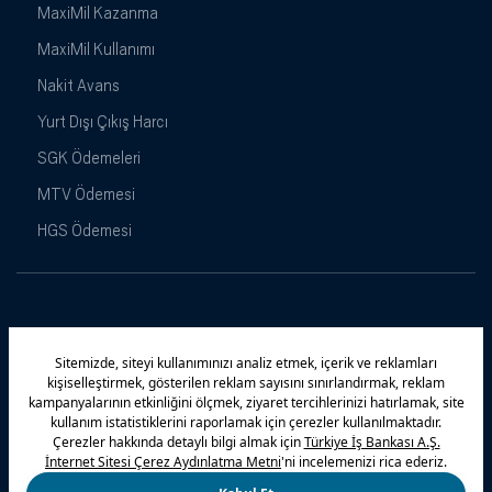
MaxiMil Kazanma
MaxiMil Kullanımı
Nakit Avans
Yurt Dışı Çıkış Harcı
SGK Ödemeleri
MTV Ödemesi
HGS Ödemesi
Maximiles
Kampanyalar
Yasal Uyarı
Güvenlik
Gizlilik Politikamız
Bilgi Toplumu Hizmetleri
Çerez Politikası
Kişisel Verilerin Korunması