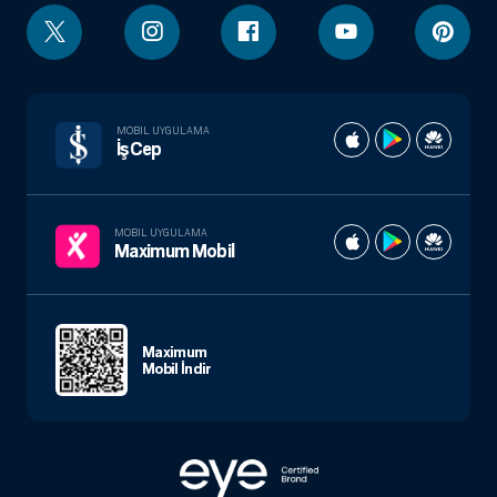
MOBIL UYGULAMA
İşCep
MOBIL UYGULAMA
Maximum Mobil
Maximum
Mobil İndir