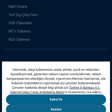
Nakit Avans
Yurt Dışı Çıkış Harcı
SGK Ödemeleri
MTV Ödemesi
HGS Ödemesi
Maximiles
Kampanyalar
Yasal Uyarı
Güvenlik
Gizlilik Politikamız
Bilgi Toplumu Hizmetleri
Çerez Politikası
Kişisel Verilerin Korunması
© 2026 Türkiye İş Bankası A.Ş.