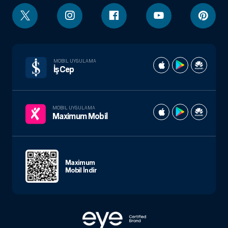
MOBIL UYGULAMA
İşCep
MOBIL UYGULAMA
Maximum Mobil
Maximum
Mobil İndir