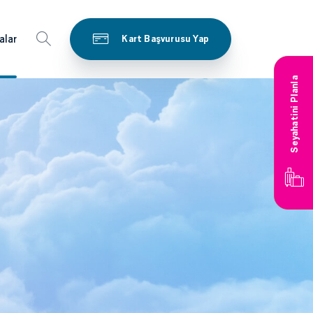
alar
Kart Başvurusu Yap
Seyahatini Planla