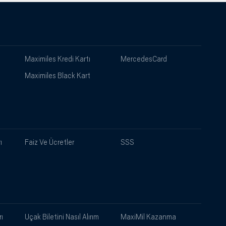
Maximiles Kredi Kartı
MercedesCard
Maximiles Black Kart
ı
Faiz Ve Ücretler
SSS
ı
Uçak Biletini Nasıl Alırım
MaxiMil Kazanma