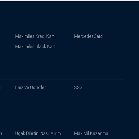
Maximiles Kredi Kartı
MercedesCard
Maximiles Black Kart
ı
Faiz Ve Ücretler
SSS
ı
Uçak Biletini Nasıl Alırım
MaxiMil Kazanma