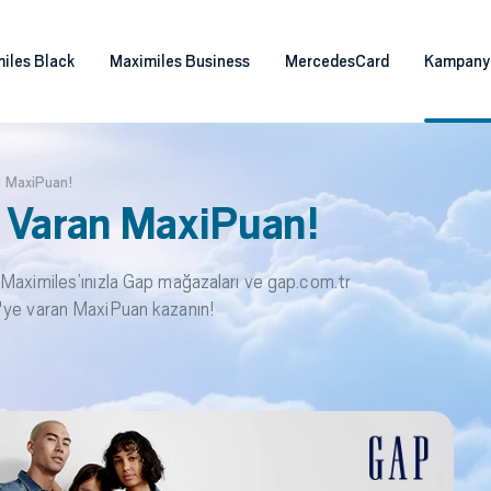
iles Black
Maximiles Business
MercedesCard
Kampany
n MaxiPuan!
 Varan MaxiPuan!
 Maximiles’ınızla Gap mağazaları ve gap.com.tr
L'ye varan MaxiPuan kazanın!