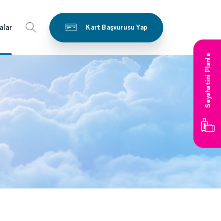
alar
Kart Başvurusu Yap
Seyahatini Planla