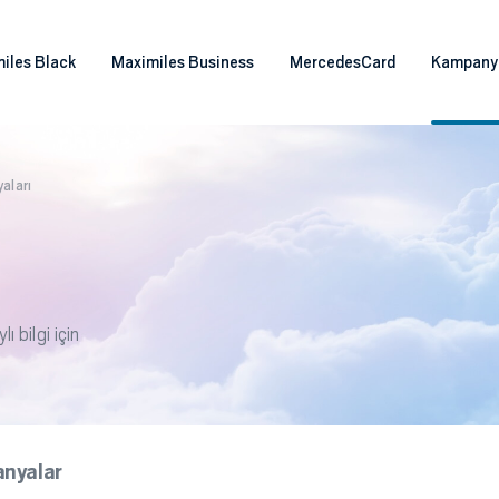
iles Black
Maximiles Business
MercedesCard
Kampany
aları
 bilgi için
anyalar