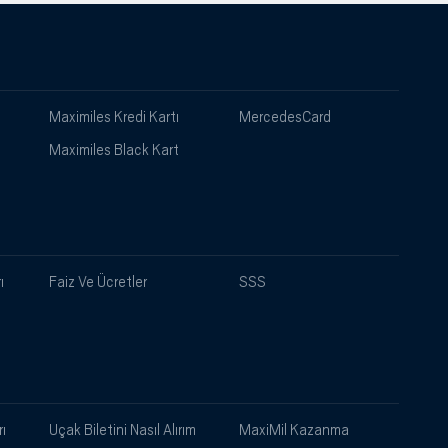
Maximiles Kredi Kartı
MercedesCard
Maximiles Black Kart
ı
Faiz Ve Ücretler
SSS
ı
Uçak Biletini Nasıl Alırım
MaxiMil Kazanma