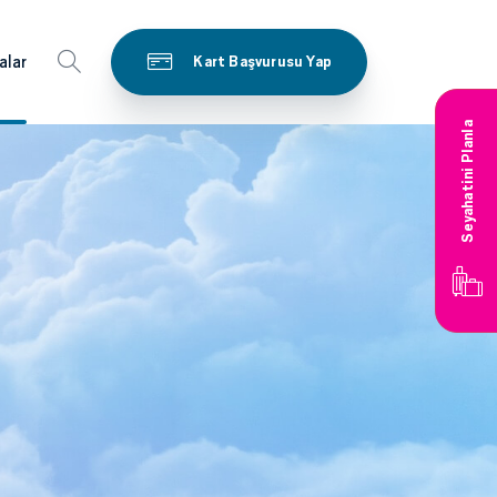
alar
Kart Başvurusu Yap
Seyahatini Planla