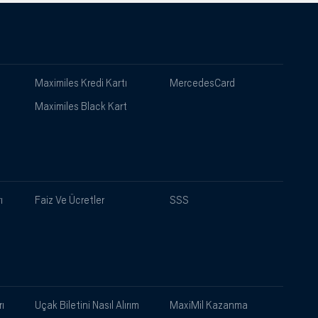
Maximiles Kredi Kartı
MercedesCard
Maximiles Black Kart
ı
Faiz Ve Ücretler
SSS
ı
Uçak Biletini Nasıl Alırım
MaxiMil Kazanma