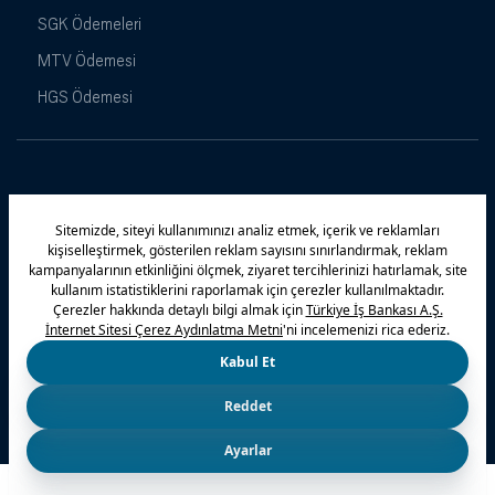
SGK Ödemeleri
MTV Ödemesi
HGS Ödemesi
Maximiles
Kampanyalar
Yasal Uyarı
Güvenlik
Gizlilik Politikamız
Bilgi Toplumu Hizmetleri
Çerez Politikası
Kişisel Verilerin Korunması
© 2026 Türkiye İş Bankası A.Ş.