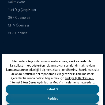
Nakit Avans
Yurt Dışı Çıkış Harcı
SGK Ödemeleri
MTV Ödemesi
HGS Ödemesi
Maximiles
Kampanyalar
Yasal Uyarı
Güvenlik
Gizlilik Politikamız
Bilgi Toplumu Hizmetleri
Çerez Politikası
Kişisel Verilerin Korunması
© 2026 Türkiye İş Bankası A.Ş.