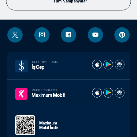
Tüm Kampanyalar
MOBIL UYGULAMA
İşCep
MOBIL UYGULAMA
Maximum Mobil
Maximum
Mobil İndir