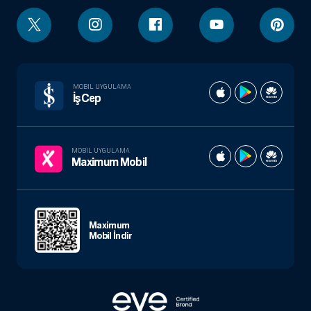
MOBIL UYGULAMA
İşCep
MOBIL UYGULAMA
Maximum Mobil
Maximum
Mobil İndir