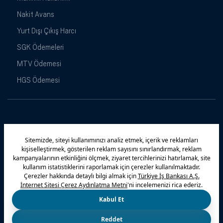
Nakit Avans
Yurt Dışı Çıkış Harcı
SGK Ödemeleri
MTV Ödemesi
HGS Ödemesi
Maximiles
Kampanyalar
Yasal Uyarı
Güvenlik
Gizlilik Politikamız
Bilgi Toplumu Hizmetleri
Çerez Politikası
Kişisel Verilerin Korunması
© 2026 Türkiye İş Bankası A.Ş.