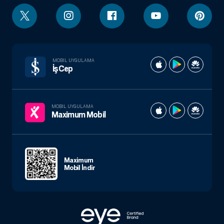
MOBIL UYGULAMA
İşCep
MOBIL UYGULAMA
Maximum Mobil
Maximum
Mobil İndir