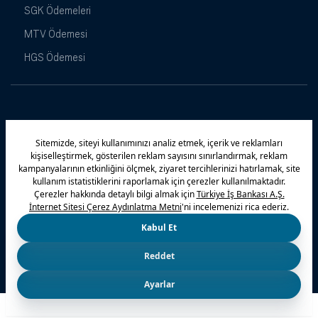
SGK Ödemeleri
MTV Ödemesi
HGS Ödemesi
Maximiles
Kampanyalar
Yasal Uyarı
Güvenlik
Gizlilik Politikamız
Bilgi Toplumu Hizmetleri
Çerez Politikası
Kişisel Verilerin Korunması
© 2026 Türkiye İş Bankası A.Ş.