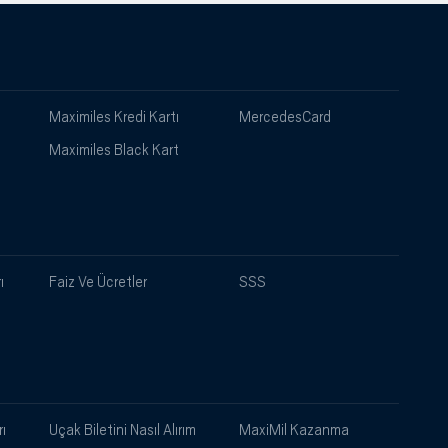
Maximiles Kredi Kartı
MercedesCard
Maximiles Black Kart
ı
Faiz Ve Ücretler
SSS
ı
Uçak Biletini Nasıl Alırım
MaxiMil Kazanma