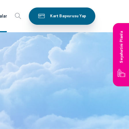
alar
Kart Başvurusu Yap
Seyahatini Planla