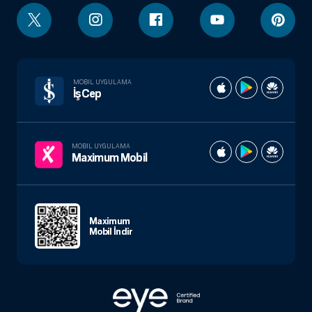
MOBIL UYGULAMA
İşCep
MOBIL UYGULAMA
Maximum Mobil
Maximum
Mobil İndir