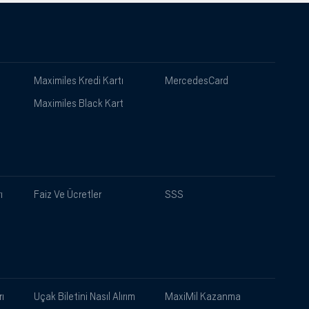
Maximiles Kredi Kartı
MercedesCard
Maximiles Black Kart
ı
Faiz Ve Ücretler
SSS
ı
Uçak Biletini Nasıl Alırım
MaxiMil Kazanma