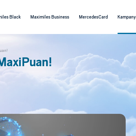
iles Black
Maximiles Business
MercedesCard
Kampany
uan!
MaxiPuan!