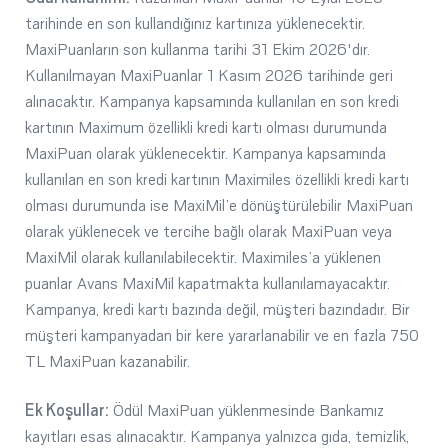
tarihinde en son kullandığınız kartınıza yüklenecektir.
MaxiPuanların son kullanma tarihi 31 Ekim 2026'dır.
Kullanılmayan MaxiPuanlar 1 Kasım 2026 tarihinde geri
alınacaktır. Kampanya kapsamında kullanılan en son kredi
kartının Maximum özellikli kredi kartı olması durumunda
MaxiPuan olarak yüklenecektir. Kampanya kapsamında
kullanılan en son kredi kartının Maximiles özellikli kredi kartı
olması durumunda ise MaxiMil’e dönüştürülebilir MaxiPuan
olarak yüklenecek ve tercihe bağlı olarak MaxiPuan veya
MaxiMil olarak kullanılabilecektir. Maximiles’a yüklenen
puanlar Avans MaxiMil kapatmakta kullanılamayacaktır.
Kampanya, kredi kartı bazında değil, müşteri bazındadır. Bir
müşteri kampanyadan bir kere yararlanabilir ve en fazla 750
TL MaxiPuan kazanabilir.
Ek Koşullar:
Ödül MaxiPuan yüklenmesinde Bankamız
kayıtları esas alınacaktır. Kampanya yalnızca gıda, temizlik,