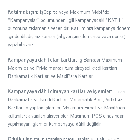
Katılmak için:
İşCep'te veya Maximum Mobil'de
“Kampanyalar” bölümünden ilgili kampanyadaki “KATIL”
butonuna tıklamanız yeterlidir. Katılımınızı kampanya dönemi
içinde dilediğiniz zaman (alışverişinizden önce veya sonra)
yapabilirsiniz.
Kampanyaya dâhil olan kartlar:
İş Bankası Maximum,
Maximiles ve Privia markalı tüm bireysel kredi kartları,
Bankamatik Kartları ve MaxiPara Kartlar.
Kampanyaya dâhil olmayan kartlar ve işlemler:
Ticari
Bankamatik ve Kredi Kartları, Vadematik Kart, Aidatsız
Kartlar ile yapılan işlemler, Maximum Fırsat ve MaxiPuan
kullanılarak yapılan alışverişler, Maximum POS cihazından
yapılmayan işlemler kampanyaya dâhil değildir.
Ödül kullanımı:
Kazanılan MaxiPuanlar 10 Eylül 2026