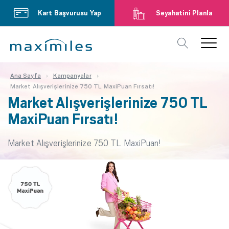
Kart Başvurusu Yap
Seyahatini Planla
Ana Sayfa
Kampanyalar
Market Alışverişlerinize 750 TL MaxiPuan Fırsatı!
Market Alışverişlerinize 750 TL
MaxiPuan Fırsatı!
Market Alışverişlerinize 750 TL MaxiPuan!