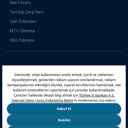
Nakit Avans
Yurt Dışı Çıkış Harcı
SGK Ödemeleri
MTV Ödemesi
HGS Ödemesi
Maximiles
Kampanyalar
Yasal Uyarı
Güvenlik
Gizlilik Politikamız
Bilgi Toplumu Hizmetleri
Çerez Politikası
Kişisel Verilerin Korunması
© 2026 Türkiye İş Bankası A.Ş.