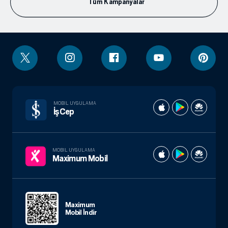
Tüm Kampanyalar
MOBIL UYGULAMA
İşCep
MOBIL UYGULAMA
Maximum Mobil
Maximum
Mobil İndir