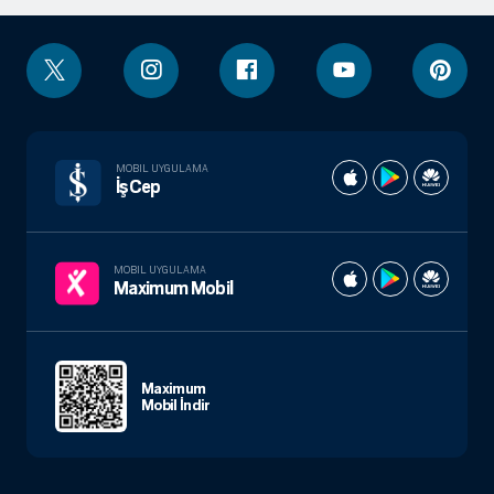
MOBIL UYGULAMA
İşCep
MOBIL UYGULAMA
Maximum Mobil
Maximum
Mobil İndir