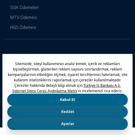
SGK Ödemeleri
MTV Ödemesi
HGS Ödemesi
Maximiles
Kampanyalar
Yasal Uyarı
Güvenlik
Gizlilik Politikamız
Bilgi Toplumu Hizmetleri
Çerez Politikası
Kişisel Verilerin Korunması
© 2026 Türkiye İş Bankası A.Ş.