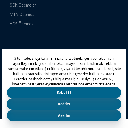
SGK Ödemeleri
MTV Ödemesi
HGS Ödemesi
Maximiles
Kampanyalar
Yasal Uyarı
Güvenlik
Gizlilik Politikamız
Bilgi Toplumu Hizmetleri
Çerez Politikası
Kişisel Verilerin Korunması
© 2026 Türkiye İş Bankası A.Ş.