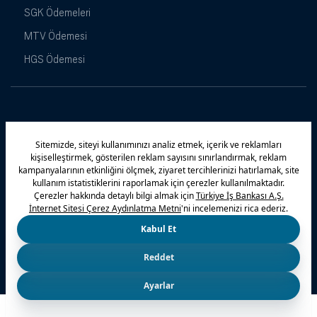
SGK Ödemeleri
MTV Ödemesi
HGS Ödemesi
Maximiles
Kampanyalar
Yasal Uyarı
Güvenlik
Gizlilik Politikamız
Bilgi Toplumu Hizmetleri
Çerez Politikası
Kişisel Verilerin Korunması
© 2026 Türkiye İş Bankası A.Ş.