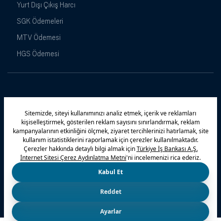
Yurt Dışı Çıkış Harcı
SGK Ödemeleri
MTV Ödemesi
HGS Ödemesi
Maximiles
Kampanyalar
Yasal Uyarı
Güvenlik
Gizlilik Politikamız
Bilgi Toplumu Hizmetleri
Çerez Politikası
Kişisel Verilerin Korunması
© 2026 Türkiye İş Bankası A.Ş.