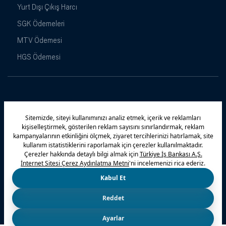
Yurt Dışı Çıkış Harcı
SGK Ödemeleri
MTV Ödemesi
HGS Ödemesi
Maximiles
Kampanyalar
Yasal Uyarı
Güvenlik
Gizlilik Politikamız
Bilgi Toplumu Hizmetleri
Çerez Politikası
Kişisel Verilerin Korunması
© 2026 Türkiye İş Bankası A.Ş.