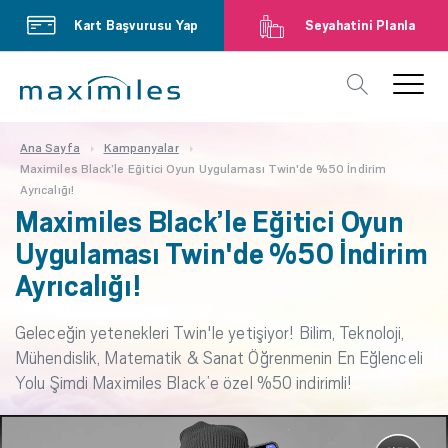
Kart Başvurusu Yap
Seyahatini Planla
Ana Sayfa
Kampanyalar
Maximiles Black’le Eğitici Oyun Uygulaması Twin'de %50 İndirim
Ayrıcalığı!
Maximiles Black’le Eğitici Oyun
Uygulaması Twin'de %50 İndirim
Ayrıcalığı!
Geleceğin yetenekleri Twin'le yetişiyor! Bilim, Teknoloji,
Mühendislik, Matematik & Sanat Öğrenmenin En Eğlenceli
Yolu Şimdi Maximiles Black’e özel %50 indirimli!