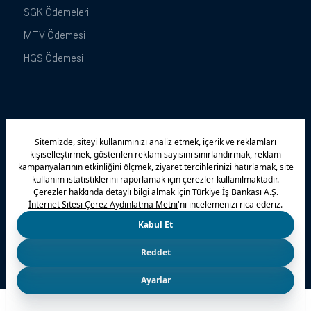
SGK Ödemeleri
MTV Ödemesi
HGS Ödemesi
Maximiles
Kampanyalar
Yasal Uyarı
Güvenlik
Gizlilik Politikamız
Bilgi Toplumu Hizmetleri
Çerez Politikası
Kişisel Verilerin Korunması
© 2026 Türkiye İş Bankası A.Ş.