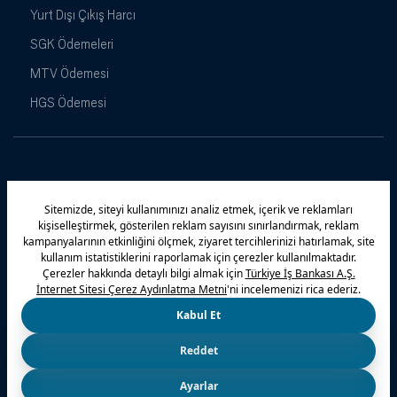
Yurt Dışı Çıkış Harcı
SGK Ödemeleri
MTV Ödemesi
HGS Ödemesi
Maximiles
Kampanyalar
Yasal Uyarı
Güvenlik
Gizlilik Politikamız
Bilgi Toplumu Hizmetleri
Çerez Politikası
Kişisel Verilerin Korunması
© 2026 Türkiye İş Bankası A.Ş.