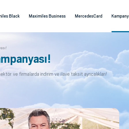
iles Black
Maximiles Business
MercedesCard
Kampany
ası!
Kampanyası!
 sektör ve firmalarda indirim ve ilave taksit ayrıcalıkları!