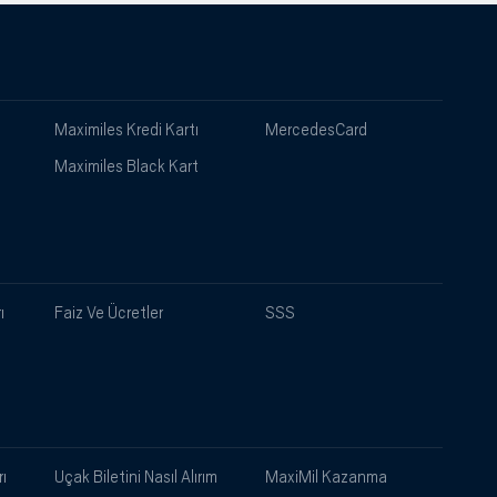
Maximiles Kredi Kartı
MercedesCard
Maximiles Black Kart
ı
Faiz Ve Ücretler
SSS
ı
Uçak Biletini Nasıl Alırım
MaxiMil Kazanma