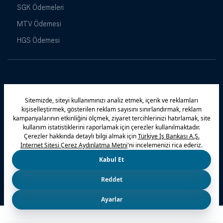
SGK Ödemeleri
MTV Ödemesi
HGS Ödemesi
Maximiles
Kampanyalar
Yasal Uyarı
Güvenlik
Gizlilik Politikamız
Bilgi Toplumu Hizmetleri
Çerez Politikası
Kişisel Verilerin Korunması
© 2026 Türkiye İş Bankası A.Ş.