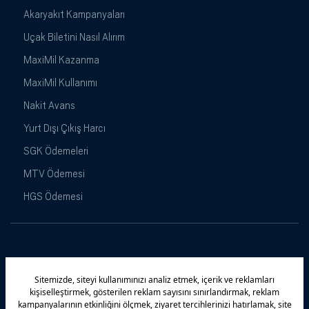
Akaryakıt Kampanyaları
Uçak Biletini Nasıl Alırım
MaxiMil Kazanma
MaxiMil Kullanımı
Nakit Avans
Yurt Dışı Çıkış Harcı
SGK Ödemeleri
MTV Ödemesi
HGS Ödemesi
Maximiles
Kampanyalar
Yasal Uyarı
Güvenlik
Gizlilik Politikamız
Bilgi Toplumu Hizmetleri