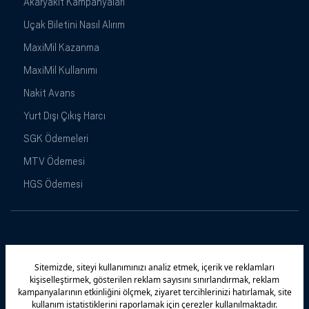
Akaryakıt Kampanyaları
Uçak Biletini Nasıl Alırım
MaxiMil Kazanma
MaxiMil Kullanımı
Nakit Avans
Yurt Dışı Çıkış Harcı
SGK Ödemeleri
MTV Ödemesi
HGS Ödemesi
Maximiles
Kampanyalar
Yasal Uyarı
Güvenlik
Gizlilik Politikamız
Bilgi Toplumu Hizmetleri