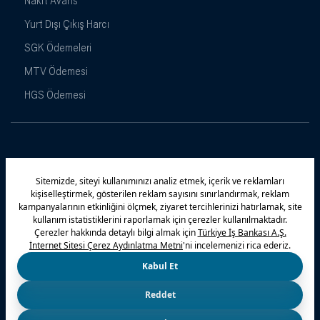
Nakit Avans
Yurt Dışı Çıkış Harcı
SGK Ödemeleri
MTV Ödemesi
HGS Ödemesi
Maximiles
Kampanyalar
Yasal Uyarı
Güvenlik
Gizlilik Politikamız
Bilgi Toplumu Hizmetleri
Çerez Politikası
Kişisel Verilerin Korunması
© 2026 Türkiye İş Bankası A.Ş.