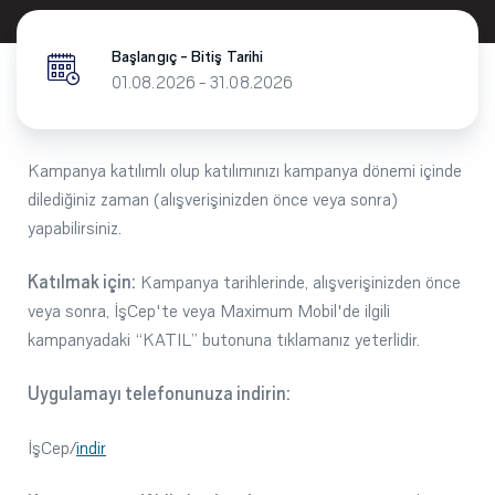
Başlangıç - Bitiş Tarihi
01.08.2026 - 31.08.2026
Kampanya katılımlı olup katılımınızı kampanya dönemi içinde
dilediğiniz zaman (alışverişinizden önce veya sonra)
yapabilirsiniz.
Katılmak için:
Kampanya tarihlerinde, alışverişinizden önce
veya sonra, İşCep'te veya Maximum Mobil'de ilgili
kampanyadaki “KATIL” butonuna tıklamanız yeterlidir.
Uygulamayı telefonunuza indirin:
İşCep/
indir