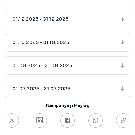
01.12.2025 - 31.12.2025
01.10.2025 - 31.10.2025
01.08.2025 - 31.08.2025
01.07.2025 - 31.07.2025
Kampanyayı Paylaş