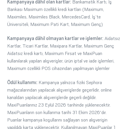
Kampanyaya dâhil olan kartlar:
Bankamatik Kartı, İş
Bankası Maximum özellikli kredi kartları (Maximum,
Maximiles, Maximiles Black, MercedesCard, İş’te
Üniversiteli, Maximum Pati Kart, Maximum Genç)
Kampanyaya dâhil olmayan kartlar ve işlemler:
Aidatsız
Kartlar, Ticari Kartlar, Maxipara Kartlar, Maximum Genç
Aidatsız kredi kartı, Maximum Fırsat ve MaxiPuan
kullanılarak yapılan alışverişler, ürün iptal ve iade işlemleri,
Maximum özellikli POS cihazından yapılmayan işlemler
Ödül kullanımı:
Kampanya yalnızca fiziki Sephora
mağazalarından yapılacak alışverişlerde geçerlidir, online
kanaldan yapılacak alışverişlerde geçerli değildir.
MaxiPuanlarınız 23 Eylül 2026 tarihinde yüklenecektir.
MaxiPuanların son kullanma tarihi 31 Ekim 2026'dır.
Puanlar kampanya koşullarını sağlayan son alışverişin
yapıldığı karta yüklenecektir. Kullanılmayan MaxiPuanlar 1