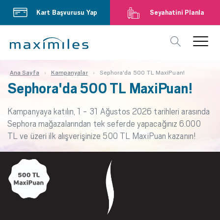
Kart Başvurusu Yap
Seyahatini Planla
Ana Sayfa
Kampanyalar
Sephora'da 500 TL MaxiPuan!
Sephora'da 500 TL MaxiPuan!
Kampanyaya katılın, 1 - 31 Ağustos 2026 tarihleri arasında
Sephora mağazalarından tek seferde yapacağınız 6.000
TL ve üzeri ilk alışverişinize 500 TL MaxiPuan kazanın!