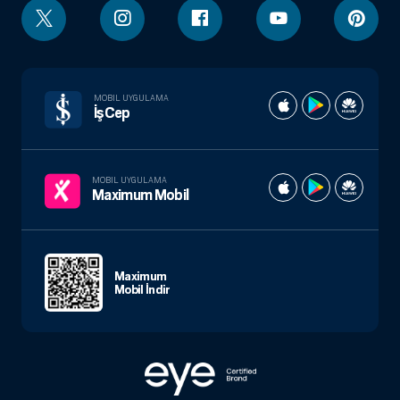
MOBIL UYGULAMA
İşCep
MOBIL UYGULAMA
Maximum Mobil
Maximum
Mobil İndir