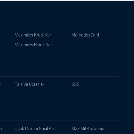
Maximiles Kredi Kartı
MercedesCard
Maximiles Black Kart
ı
Faiz Ve Ücretler
SSS
ı
Uçak Biletini Nasıl Alırım
MaxiMil Kazanma