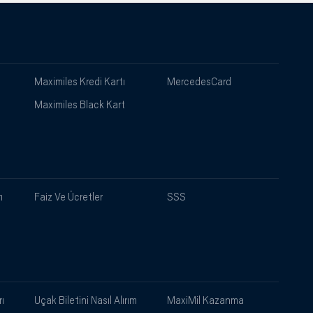
Maximiles Kredi Kartı
MercedesCard
Maximiles Black Kart
ı
Faiz Ve Ücretler
SSS
ı
Uçak Biletini Nasıl Alırım
MaxiMil Kazanma