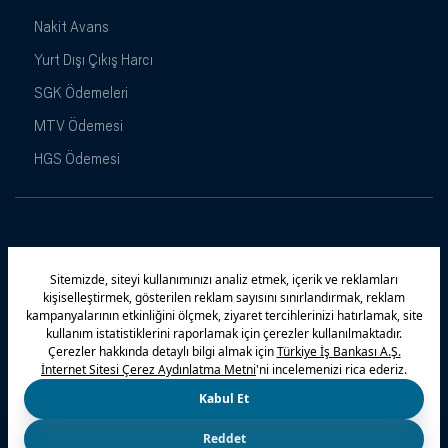
Nakit Avans
Yurt Dışı Çıkış Harcı
SGK Ödemeleri
MTV Ödemesi
HGS Ödemesi
Maximiles
Kampanyalar
Yasal Uyarı
Güvenlik
Gizlilik Politikamız
Bilgi Toplumu Hizmetleri
Çerez Politikası
Kişisel Verilerin Korunması
© 2026 Türkiye İş Bankası A.Ş.