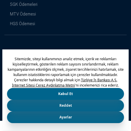
SGK Ödemeleri
MTV Ödemesi
HGS Ödemesi
Maximiles
Kampanyalar
Yasal Uyarı
Güvenlik
Gizlilik Politikamız
Bilgi Toplumu Hizmetleri
Çerez Politikası
Kişisel Verilerin Korunması
© 2026 Türkiye İş Bankası A.Ş.