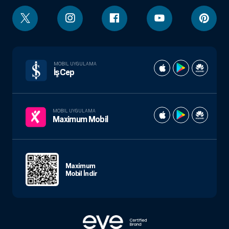
MOBIL UYGULAMA
İşCep
MOBIL UYGULAMA
Maximum Mobil
Maximum
Mobil İndir