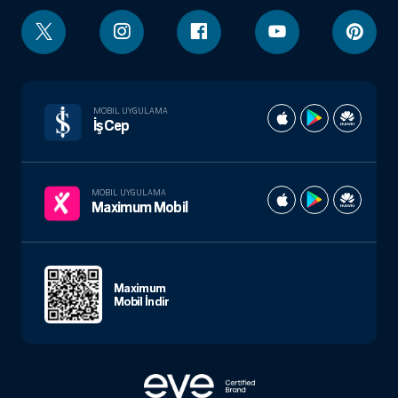
MOBIL UYGULAMA
İşCep
MOBIL UYGULAMA
Maximum Mobil
Maximum
Mobil İndir